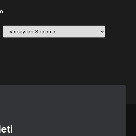
im
eti