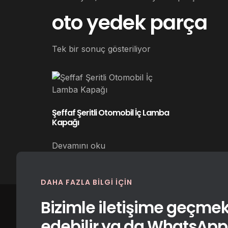
oto yedek parça
Tek bir sonuç gösteriliyor
Şeffaf Şeritli Otomobil İç Lamba
Kapağı
Devamını oku
DAHA FAZLA BILGI IÇIN
Bizimle iletişime geçmek 
edebilir ya da WhatsApp i