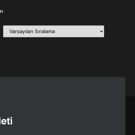
im
eti