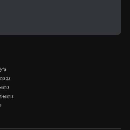
yfa
mızda
rimiz
tlerimiz
m