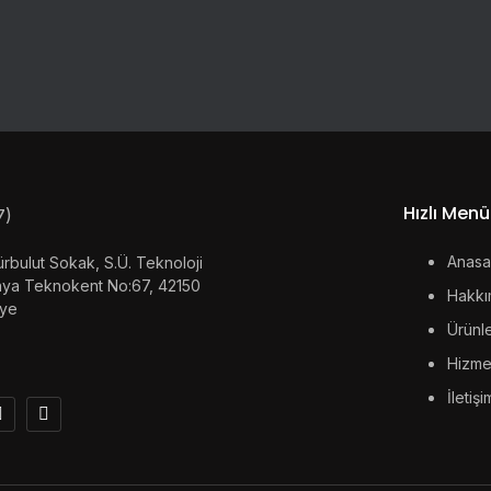
Hızlı Menü
Anasa
rbulut Sokak, S.Ü. Teknoloji
onya Teknokent No:67, 42150
Hakkı
iye
Ürünle
Hizme
İletişi