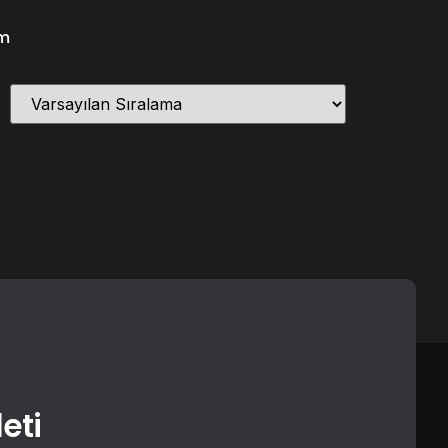
im
eti