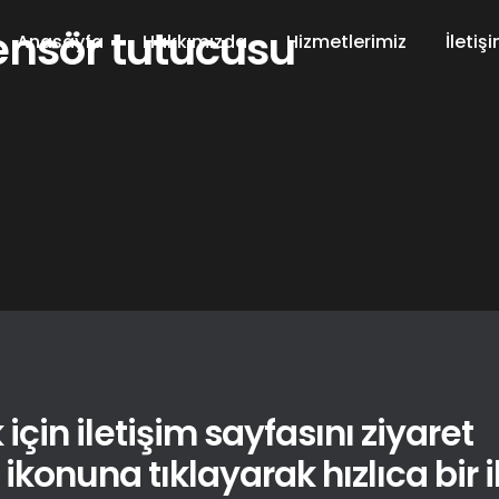
ensör tutucusu
Anasayfa
Hakkımızda
Hizmetlerimiz
İletiş
için iletişim sayfasını ziyaret
konuna tıklayarak hızlıca bir il